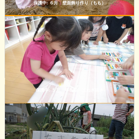
保護中: ６月 壁面飾り作り（もも）
保護中: ５月 年長組 玉ねぎ抜き