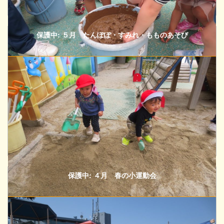
保護中: ５月 たんぽぽ・すみれ・もものあそび
保護中: ４月 春の小運動会