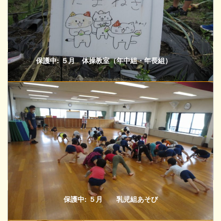
保護中: ５月 体操教室（年中組・年長組）
保護中: ５月 乳児組あそび