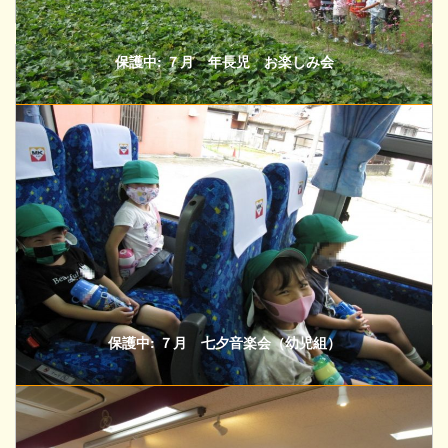
保護中: ７月 年長児 お楽しみ会
保護中: ７月 七夕音楽会（幼児組）