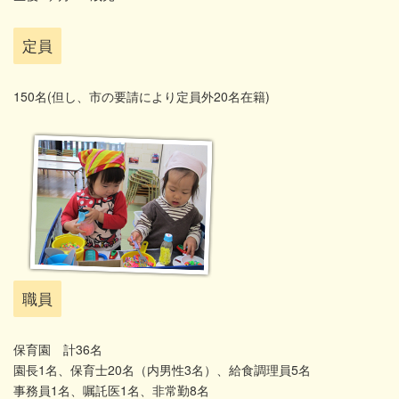
定員
150名(但し、市の要請により定員外20名在籍)
職員
保育園 計36名
園長1名、保育士20名（内男性3名）、給食調理員5名
事務員1名、嘱託医1名、非常勤8名