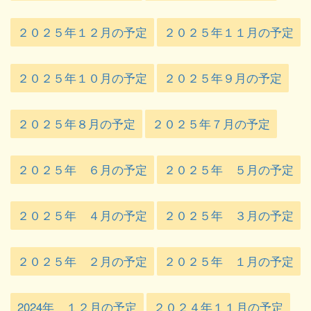
２０２５年１２月の予定
２０２５年１１月の予定
２０２５年１０月の予定
２０２５年９月の予定
２０２５年８月の予定
２０２５年７月の予定
２０２５年 ６月の予定
２０２５年 ５月の予定
２０２５年 ４月の予定
２０２５年 ３月の予定
２０２５年 ２月の予定
２０２５年 １月の予定
2024年 １２月の予定
２０２４年１１月の予定