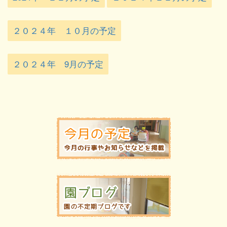
２０２４年 １０月の予定
２０２４年 9月の予定