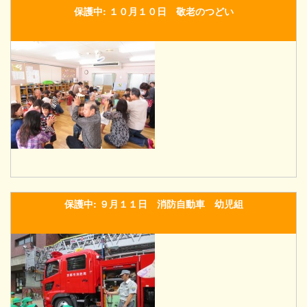
保護中: １０月１０日 敬老のつどい
保護中: ９月１１日 消防自動車 幼児組