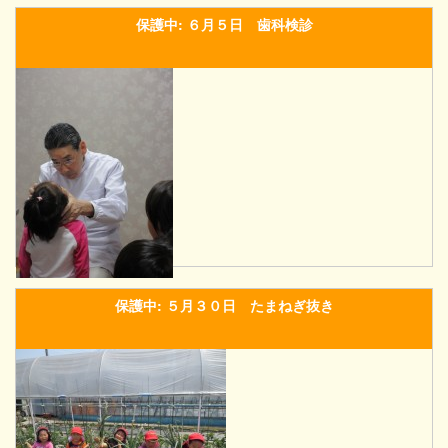
保護中: ６月５日 歯科検診
保護中: ５月３０日 たまねぎ抜き