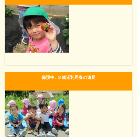
保護中: ３歳児乳児春の遠足