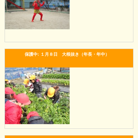
保護中: １月８日 大根抜き（年長・年中）