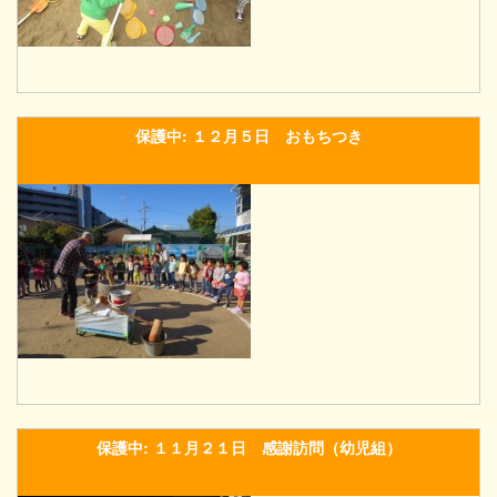
保護中: １２月５日 おもちつき
保護中: １１月２１日 感謝訪問（幼児組）