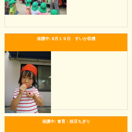
保護中: 8月１９日 すいか収穫
保護中: 食育：枝豆ちぎり