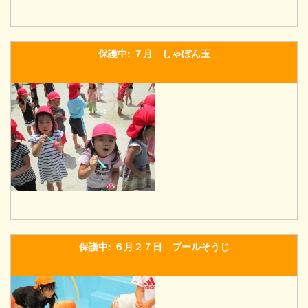
保護中: ７月 しゃぼん玉
保護中: ６月２７日 プールそうじ