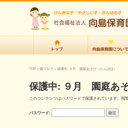
TOP
>
園ブログ
>
保護中: ９月 園庭あそび（たんぽぽ）
保護中: ９月 園庭あ
このコンテンツはパスワードで保護されています。閲
パスワード: