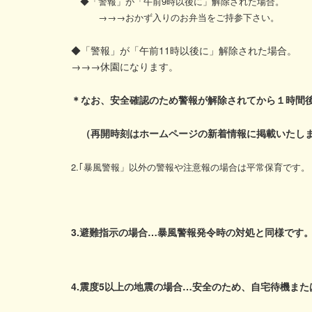
◆「警報」が「午前9時以後に」解除された場合。
→→→おかず入りのお弁当をご持参下さい。
◆「警報」が「午前11時以後に」解除された場合。
→→→休園になります。
＊なお、安全確認のため警報が解除されてから１時間
（再開時刻はホームページの新着情報に掲載いたし
2.｢暴風警報」以外の警報や注意報の場合は平常保育です。
3.避難指示の場合…暴風警報発令時の対処と同様です
4.震度5以上の地震の場合…安全のため、自宅待機ま