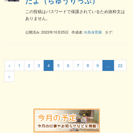
だよ（ちゅうりっぷ）
この投稿はパスワードで保護されているため抜粋文は
ありません。
公開済み: 2022年10月25日
作成者:
向島保育園
タグ:
<
1
2
3
4
5
6
7
8
9
…
22
>