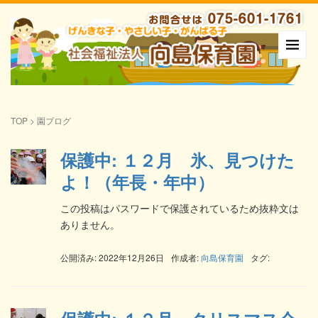
TOP
>
園ブログ
保護中: １２月 氷、見つけた
よ！（年長・年中）
この投稿はパスワードで保護されているため抜粋文は
ありません。
公開済み: 2022年12月26日
作成者:
向島保育園
タグ: