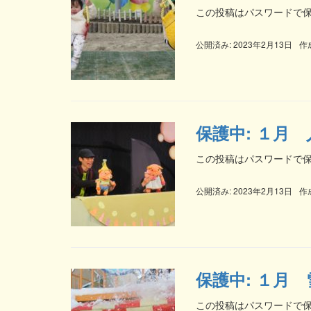
この投稿はパスワードで
公開済み: 2023年2月13日
作
保護中: １月
この投稿はパスワードで
公開済み: 2023年2月13日
作
保護中: １月
この投稿はパスワードで