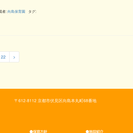
成者:
向島保育園
タグ:
22
>
〒612-8112 京都市伏見区向島本丸町68番地