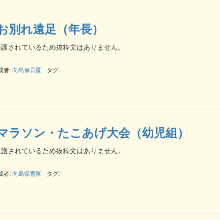
 お別れ遠足（年長）
保護されているため抜粋文はありません。
成者:
向島保育園
タグ:
 マラソン・たこあげ大会（幼児組）
保護されているため抜粋文はありません。
成者:
向島保育園
タグ: