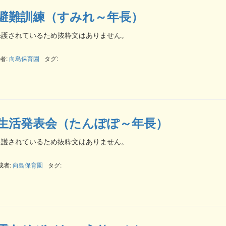
 避難訓練（すみれ～年長）
保護されているため抜粋文はありません。
者:
向島保育園
タグ:
 生活発表会（たんぽぽ～年長）
保護されているため抜粋文はありません。
成者:
向島保育園
タグ: