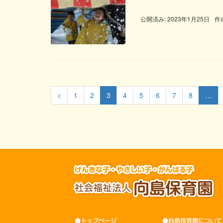
公開済み: 2023年1月25日
作
<
1
2
3
4
5
6
7
8
…