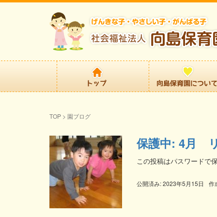
TOP
>
園ブログ
保護中: 4月
この投稿はパスワードで
公開済み: 2023年5月15日
作