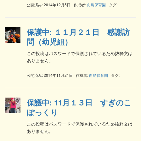
公開済み: 2014年12月5日
作成者:
向島保育園
タグ:
保護中: １１月２１日 感謝訪
問（幼児組）
この投稿はパスワードで保護されているため抜粋文は
ありません。
公開済み: 2014年11月21日
作成者:
向島保育園
タグ:
保護中: 11月１３日 すぎのこ
ぽっくり
この投稿はパスワードで保護されているため抜粋文は
ありません。