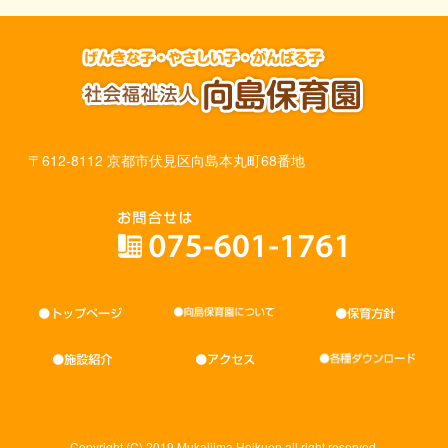
〒612-8112 京都市伏見区向島本丸町68番地
Copyright (C) 2019 Mukaijima Hoikuen all right reserved.