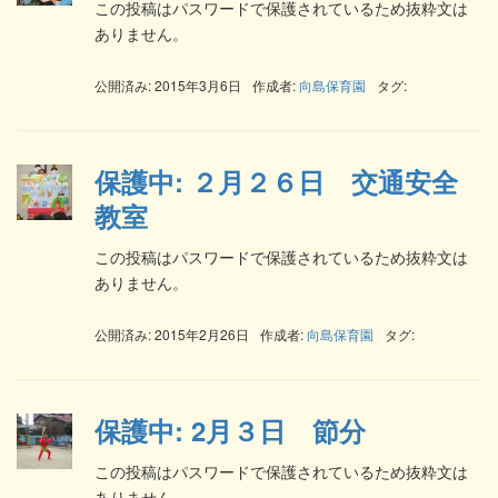
この投稿はパスワードで保護されているため抜粋文は
ありません。
公開済み: 2015年3月6日
作成者:
向島保育園
タグ:
保護中: ２月２６日 交通安全
教室
この投稿はパスワードで保護されているため抜粋文は
ありません。
公開済み: 2015年2月26日
作成者:
向島保育園
タグ:
保護中: 2月３日 節分
この投稿はパスワードで保護されているため抜粋文は
ありません。